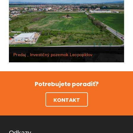
140 000 €
Predaj , Investičný pozemok Leopopldov
209 990 Eur
Potrebujete poradiť?
KONTAKT
Odkazy