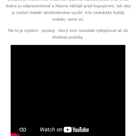
dobre ju odprezentovať a hlavne obhájiť pred kupujúcimi, tak aby
ju mohol maklér plnohodnotne využiť. A to nedokáže každý
maklér, verte mi.
Na to je systém - postup , ktorý som neustále vylepšoval až do
dnešnej podoby.