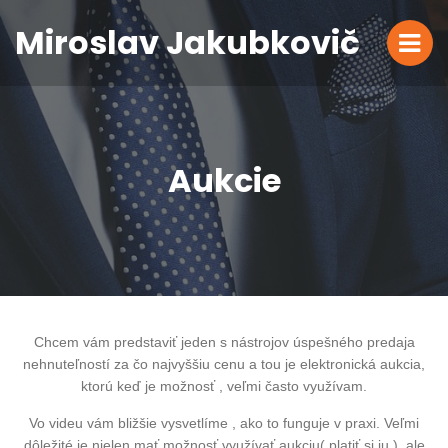
Miroslav Jakubkovič
Aukcie
Chcem vám predstaviť jeden s nástrojov úspešného predaja
nehnuteľností za čo najvyššiu cenu a tou je elektronická aukcia,
ktorú keď je možnosť , veľmi často využívam.
Vo videu vám bližšie vysvetlíme , ako to funguje v praxi. Veľmi
dôležité je nielen mať možnosť využívať aukciu( platiť si ju ), ale