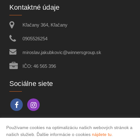
Kontaktné údaje
Kľačany 364, Kľačany
0905526254
miroslav.jakubkovic@winnersgroup.sk
IČO: 46 565 396
Sociálne siete
Používame cookies na optimalizáciu našich webových stránok a
Vytvorené v systému
CHYTRÝ WEB MAKLÉRA
našich služieb. Ďalšie informácie o cookies
nájdete tu
.