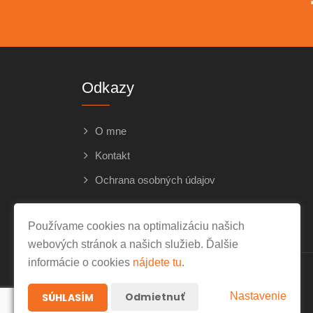
Odkazy
O mne
Kontakt
Ochrana osobných údajov
Používame cookies na optimalizáciu našich
webových stránok a našich služieb. Ďalšie
informácie o cookies
nájdete tu
.
Odmietnuť
Nastavenie
SÚHLASÍM