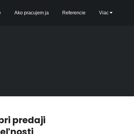
e
Ako pracujem ja
Referencie
Viac
pri predaji
eľnosti