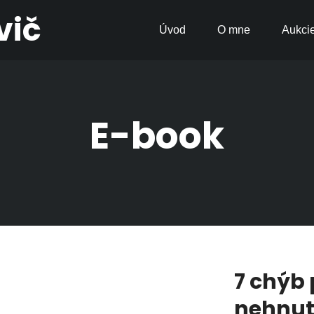
vič
Úvod
O mne
Aukci
E-book
7 chýb 
nehnut