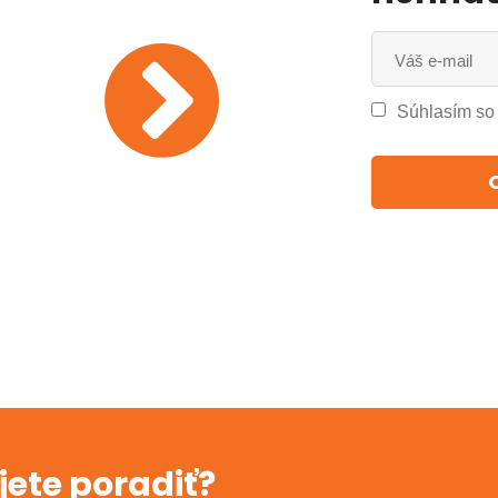
Súhlasím s
jete poradiť?