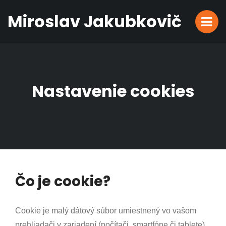
Miroslav Jakubkovič
Nastavenie cookies
Čo je cookie?
Cookie je malý dátový súbor umiestnený vo vašom
prehliadači v zariadení (počítači, smartfóne či tablete),