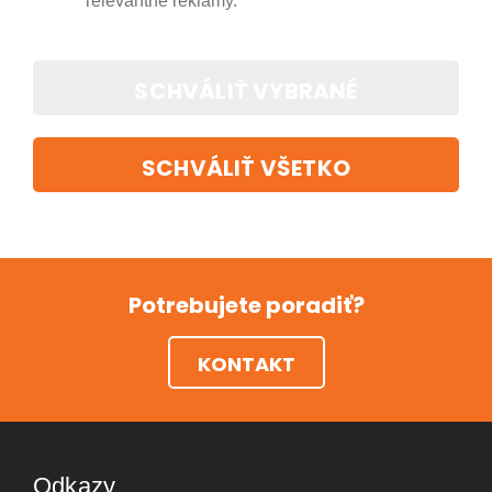
relevantné reklamy.
SCHVÁLIŤ VYBRANÉ
SCHVÁLIŤ VŠETKO
Potrebujete poradiť?
KONTAKT
Odkazy