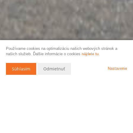
Používame cookies na optimalizáciu našich webových stránok a
našich služieb. Ďalšie informácie o cookies
nájdete tu
.
Súhlasím
Odmietnuť
Nastavenie
Popis nehnuteľnosti
?
Na predaj priestranný 4-izbový rodinný dom s veľkým pozemkom
1664 m2 v obci Suchá nad Parnou, okres Trnava
Ponúkame na predaj rodinný dom v obľúbenej obci
Suchá nad Parnou
,