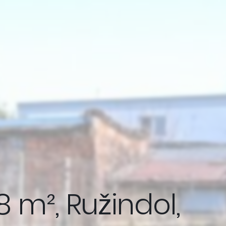
m², Ružindol,