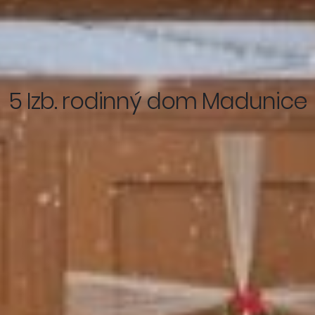
5 Izb. rodinný dom Madunice